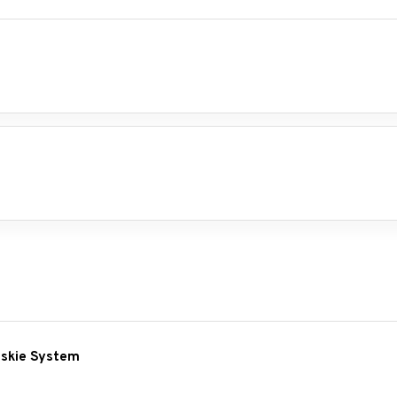
e
e
jskie System