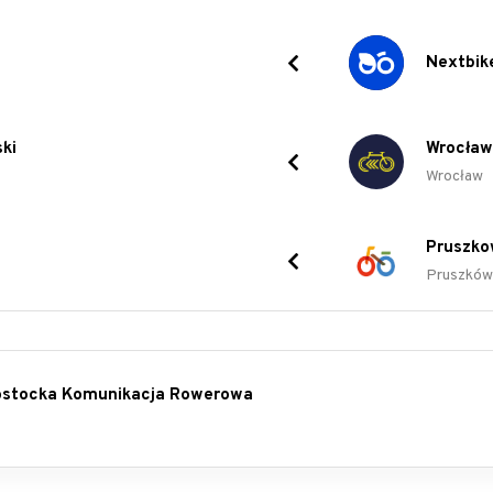
Nextbik
ki
Wrocław
Wrocław
Pruszko
Pruszków
łostocka Komunikacja Rowerowa