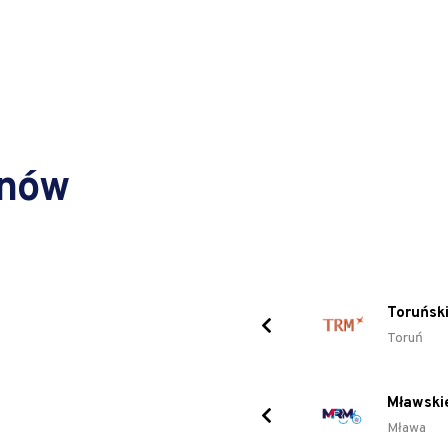
inów
Toruński
Toruń
Mławski
Mława