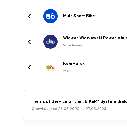
MultiSport Bike
Włower Włocławski Rower Miejs
Włocławek
KołoMarek
Marki
Terms of Service of the „BiKeR” System Bia
Obowiązuje od
26.06.2020
do
27.03.2023