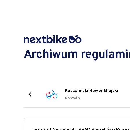
Archiwum regulam
Koszaliński Rower Miejski
Koszalin
Terms of Service of „KRM” Koszaliński Rower