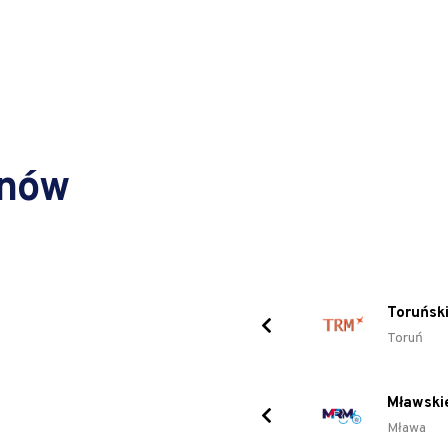
inów
Toruński
Toruń
Mławski
Mława