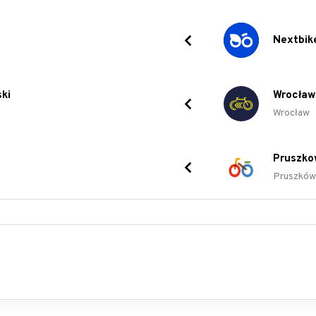
Nextbik
ki
Wrocław
Wrocław
Pruszko
Pruszków
i