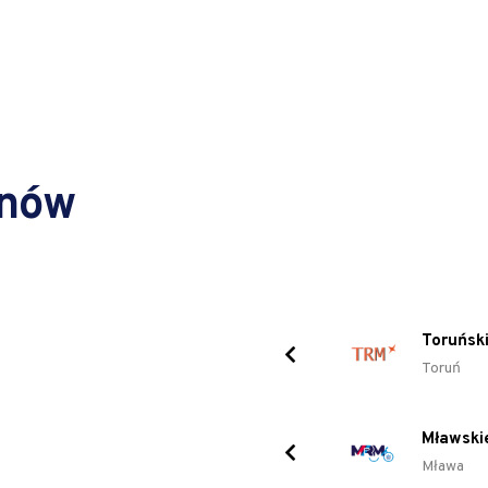
inów
Toruński
Toruń
Mławski
Mława