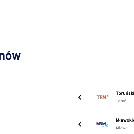
inów
Toruński
Toruń
Mławski
Mława