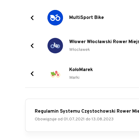
MultiSport Bike
Włower Włocławski Rower Miejs
Włocławek
KołoMarek
Marki
Regulamin Systemu Częstochowski Rower Mie
Obowiązuje od
01.07.2021
do
13.08.2023