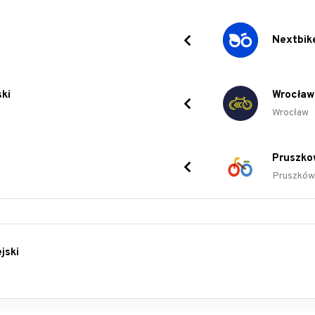
Nextbik
ki
Wrocław
Wrocław
Pruszko
Pruszków
jski